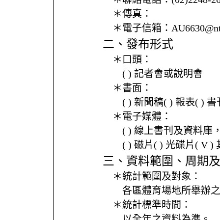
＊傳真：
＊電子信箱：
AU6630@nt
二、發布形式
＊口頭：
( ) 記者會或說明會
＊書面：
( ) 新聞稿( ) 報表( 
＊電子媒體：
( ) 線上書刊及資料庫
( ) 磁片( ) 光碟片( V 
三、資料範圍、周期
＊統計範圍及對象：
各區體育場地所舉辦
＊統計標準時間：
以全年之資料為準。