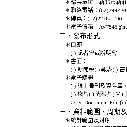
＊編製單位：
新北市新
＊聯絡電話：
(02)2992-9
＊傳真：
(02)2276-0706
＊電子信箱：
AV7548@ntp
二、發布形式
＊口頭：
( ) 記者會或說明會
＊書面：
( ) 新聞稿( ) 報表( 
＊電子媒體：
( ) 線上書刊及資料庫
( ) 磁片( ) 光碟片( V 
Open Document File 
三、資料範圍、周期
＊統計範圍及對象：