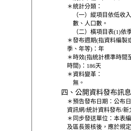
＊統計分類：
（一）縱項目依低收
數、人口數。
（二）橫項目表(1)依
＊發布週期(指資料編製
季、年等)：
年
＊時效(指統計標準時間
時間)：
186天
＊資料變革：
無。
四、公開資料發布訊
＊預告發布日期：
公布
資訊網/統計資料發布/
＊同步發送單位：
本表
及區長簽核後，應於規