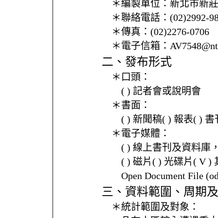
＊編製單位：
新北市新
＊聯絡電話：
(02)2992-9
＊傳真：
(02)2276-0706
＊電子信箱：
AV7548@ntp
二、發布形式
＊口頭：
( ) 記者會或說明會
＊書面：
( ) 新聞稿( ) 報表( 
＊電子媒體：
( ) 線上書刊及資料庫
( ) 磁片( ) 光碟片( V 
Open Document File 
三、資料範圍、周期
＊統計範圍及對象：