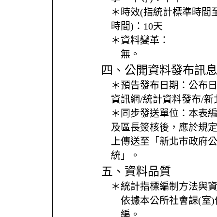
＊時效(指統計標準時間
時間)：
10天
＊資料變革：
無。
四、公開資料發布訊
＊預告發布日期：
公布
資訊網/統計資料發布/
＊同步發送單位：
本表
及區長簽核後，應於規
上傳送至「新北市政府
統」。
五、資料品質
＊統計指標編制方法與
依據本公所社會課(室
編。