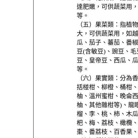
達肥嫩，可供蔬菜用
等。
（五）果菜類：指植
大，可供蔬菜用，如
瓜、茄子、蕃茄、番椒(
豆(含敏豆)、豌豆、
豆、皇帝豆、西瓜、
等。
（六）果實類：分為香
括椪柑、柳橙、桶柑
柚、溫州蜜柑、晚侖
柚、其他雜柑等)、龍
榴、李、桃、杮、木
杷、梅、荔枝、橄欖
棗、番荔枝、百香果