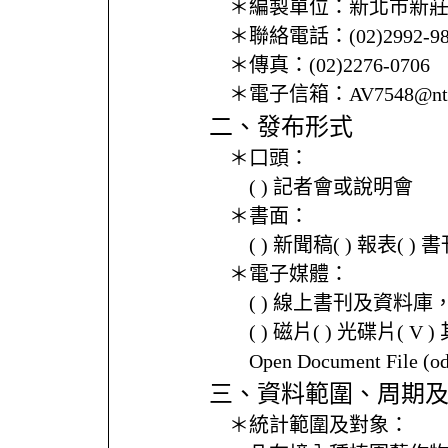
＊編製單位：
新北市新
＊聯絡電話：
(02)2992-9
＊傳真：
(02)2276-0706
＊電子信箱：
AV7548@ntp
二、發布形式
＊口頭：
( ) 記者會或說明會
＊書面：
( ) 新聞稿( ) 報表( 
＊電子媒體：
( ) 線上書刊及資料庫
( ) 磁片( ) 光碟片( V 
Open Document File 
三、資料範圍、周期
＊統計範圍及對象：