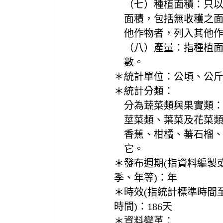
（七）種植面積：只
面積，包括無收穫之
他作物者，列入其他
（八）產量：指種植
數。
＊統計單位：
公頃、公
＊統計分類：
分為蔬菜類與果實類
莖菜類、葉菜及花菜
香蕉、柑橘、蕃石榴
它。
＊發布週期(指資料編製
季、年等)：
年
＊時效(指統計標準時間
時間)：
186天
＊資料變革：