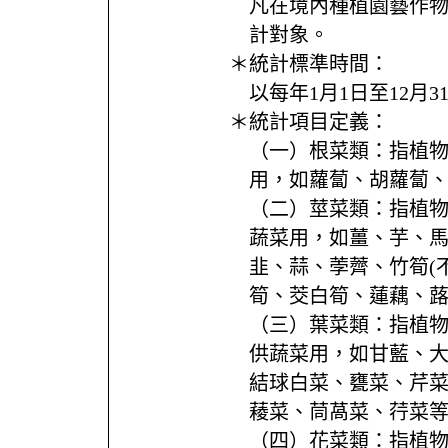
凡在境內種植園藝作
計對象。
＊統計標準時間：
以每年1月1日至12月
＊統計項目定義：
（一）根菜類：指植
用，如蘿蔔、胡蘿蔔
（二）莖菜類：指植
蔬菜用，如薑、芋、
韭、蒜、荸薺、竹筍(
筍、茭白筍、蓮藕、
（三）葉菜類：指植
供蔬菜用，如甘藍、
結球白菜、甕菜、芹
薐菜、茼萵菜、荇菜
（四）花菜類：指植