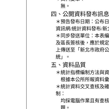
無。
四、公開資料發布訊
＊預告發布日期：
公布
資訊網/統計資料發布/
＊同步發送單位：
本表
及區長簽核後，應於規
上傳送至「新北市政府
統」。
五、資料品質
＊統計指標編制方法與
根據本公所所報資料
＊統計資料交叉查核及
制：
均採電腦作業且有查
題。