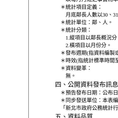
＊統計項目定義：
月底鄰長人數以30、
＊統計單位：
鄰、人。
＊統計分類：
1.縱項目以鄰長概況分
2.橫項目以月份分。
＊發布週期(指資料編製
＊時效(指統計標準時間
＊資料變革：
無。
四、公開資料發布訊
＊預告發布日期：
公布日
＊同步發送單位：
本表
「新北市政府公務統計
五、資料品質