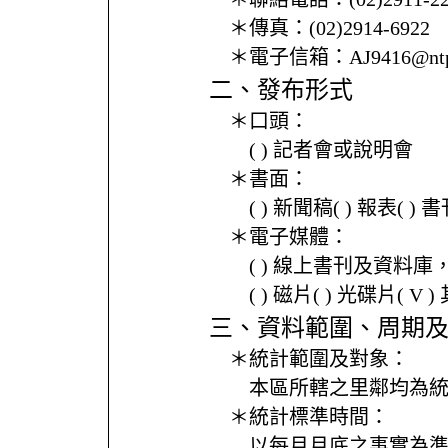
＊傳真：
(02)2914-6922
＊電子信箱：
AJ9416@ntp
二、發布形式
＊口頭：
( ) 記者會或說明會
＊書面：
( ) 新聞稿( ) 報表( 
＊電子媒體：
( ) 線上書刊及資料庫
( ) 磁片( ) 光碟片( V 
三、資料範圍、周期
＊統計範圍及對象：
本區所轄之里鄰均為
＊統計標準時間：
以每月月底之事實為