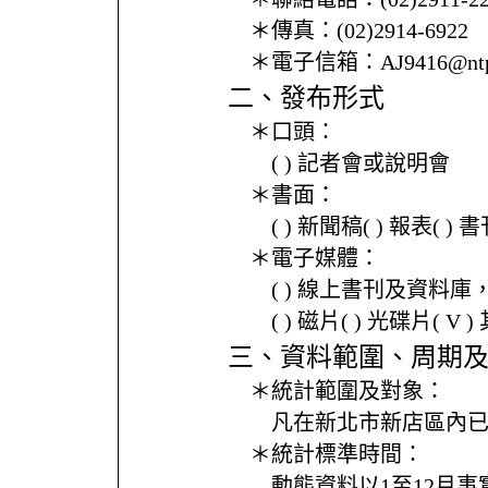
＊傳真：
(02)2914-6922
＊電子信箱：
AJ9416@ntp
二、發布形式
＊口頭：
( ) 記者會或說明會
＊書面：
( ) 新聞稿( ) 報表( 
＊電子媒體：
( ) 線上書刊及資料庫
( ) 磁片( ) 光碟片( V 
三、資料範圍、周期
＊統計範圍及對象：
凡在新北市新店區內
＊統計標準時間：
動態資料以1至12月