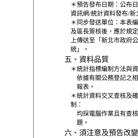
＊預告發布日期：
公布
資訊網/統計資料發布/
＊同步發送單位：
本表
及區長簽核後，應於規
上傳送至「新北市政府
統」。
五、資料品質
＊統計指標編制方法與
依據有關公務登記之
報表。
＊統計資料交叉查核及
制：
均採電腦作業且有查
題。
六、須注意及預告改