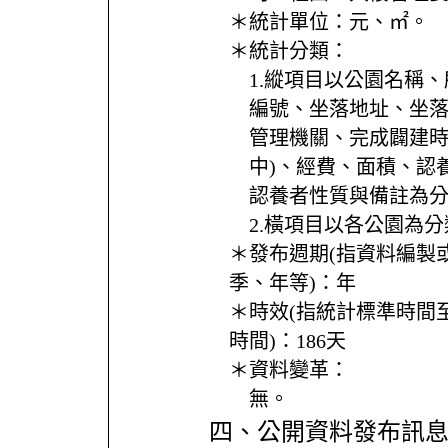
＊統計單位：
元、㎡。
＊統計分類：
1.縱項目以公園名稱
編號、坐落地址、坐
管理機關、完成闢建時
中)、經費、面積、認
認養者性質與備註為
2.橫項目以各公園為
＊發布週期(指資料編製
季、年等)：
年
＊時效(指統計標準時間
時間)：
186天
＊資料變革：
無。
四、公開資料發布訊