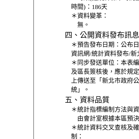
時間)：
186天
＊資料變革：
無。
四、公開資料發布訊
＊預告發布日期：
公布
資訊網/統計資料發布/
＊同步發送單位：
本表
及區長簽核後，應於規
上傳送至「新北市政府
統」。
五、資料品質
＊統計指標編制方法與
由會計室根據本區預
＊統計資料交叉查核及
制：