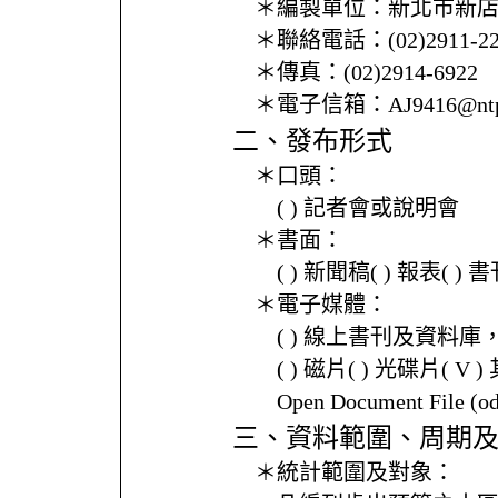
＊編製單位：
新北市新
＊聯絡電話：
(02)2911-2
＊傳真：
(02)2914-6922
＊電子信箱：
AJ9416@ntp
二、發布形式
＊口頭：
( ) 記者會或說明會
＊書面：
( ) 新聞稿( ) 報表( 
＊電子媒體：
( ) 線上書刊及資料庫
( ) 磁片( ) 光碟片( V 
Open Document File 
三、資料範圍、周期
＊統計範圍及對象：