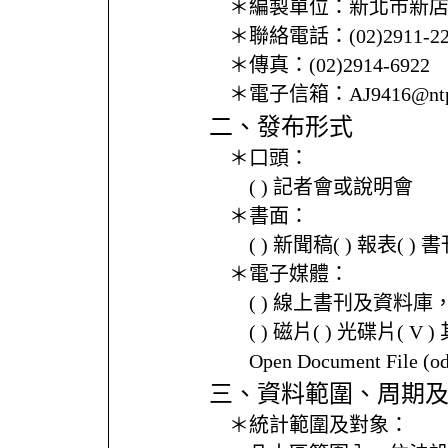
＊編製單位：
新北市新
＊聯絡電話：
(02)2911-2
＊傳真：
(02)2914-6922
＊電子信箱：
AJ9416@ntp
二、發布形式
＊口頭：
( ) 記者會或說明會
＊書面：
( ) 新聞稿( ) 報表( 
＊電子媒體：
( ) 線上書刊及資料庫
( ) 磁片( ) 光碟片( V 
Open Document File 
三、資料範圍、周期
＊統計範圍及對象：