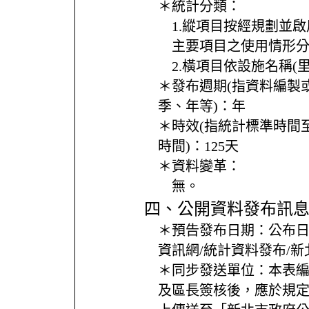
＊統計分類：
1.縱項目按經規劃並
主要項目之使用情形
2.橫項目依設施名稱(
＊發布週期(指資料編製
季、年等)：
年
＊時效(指統計標準時間
時間)：
125天
＊資料變革：
無。
四、公開資料發布訊
＊預告發布日期：
公布
資訊網/統計資料發布/
＊同步發送單位：
本表
及區長簽核後，應於規