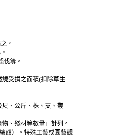
稱之。
為。
誤伐等。
燃燒受損之面積(扣除草生
公尺、公斤、株、支、叢
產物、殘材等數量」計列。
之總額）。特殊工藝或園藝觀