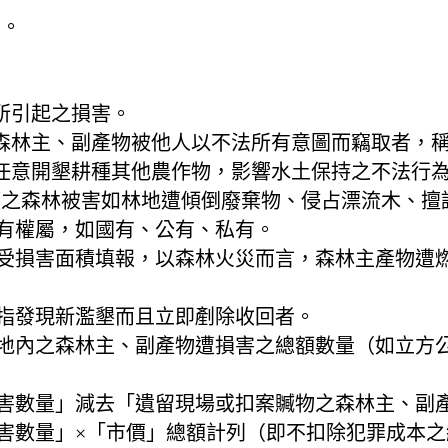
準。
所引起之損害。
森林主、副產物被他人以不法所有意圖而竊取者，
任意開墾耕種其他農作物，影響水土保持之不法行
類之森林被害如林地遭傾倒廢棄物、侵占漂流木、擅
所有權屬，如國有、公有、私有。
際受損害面積填報，以森林火災而言，森林主產物遭
係指發現新濫墾而且立即剷除收回者。
林地內之森林主、副產物遭損害之總額數量（如立方
被害數量」減去「遺留現場或扣案贓物之森林主、副
被害數量」×「市價」總額計列（即不扣除犯罪成本