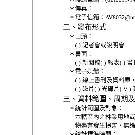
＊傳真：
＊電子信箱：
AV8032@ntp
二、發布形式
＊口頭：
( ) 記者會或說明會
＊書面：
( ) 新聞稿( ) 報表( 
＊電子媒體：
( ) 線上書刊及資料庫
( ) 磁片( ) 光碟片( V 
三、資料範圍、周期
＊統計範圍及對象：
本轄區內之林業用地
物遇有發生損害，無
＊統計標準時間：