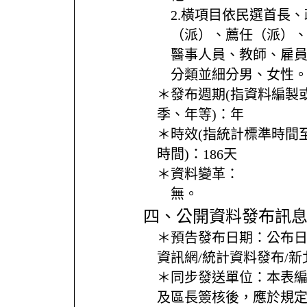
2.橫項目依民選首長
（派）、薦任（派）
醫事人員、教師、雇
分類並細分男、女性
＊發布週期(指資料編製
季、年等)：
年
＊時效(指統計標準時間
時間)：
186天
＊資料變革：
無。
四、公開資料發布訊
＊預告發布日期：
公布
資訊網/統計資料發布/
＊同步發送單位：
本表
及區長簽核後，應於規