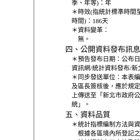
季、年等)：
年
＊時效(指統計標準時間
時間)：
186天
＊資料變革：
無。
四、公開資料發布訊
＊預告發布日期：
公布
資訊網/統計資料發布/
＊同步發送單位：
本表
及區長簽核後，應於規
上傳送至「新北市政府
統」。
五、資料品質
＊統計指標編制方法與
根據各區境內所登記