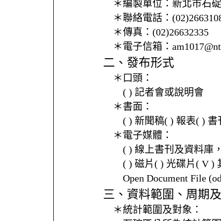
＊編製單位：
新北市石
＊聯絡電話：
(02)266310
＊傳真：
(02)26632335
＊電子信箱：
am1017@ntp
二、發布形式
＊口頭：
( ) 記者會或說明會
＊書面：
( ) 新聞稿( ) 報表( 
＊電子媒體：
( ) 線上書刊及資料庫
( ) 磁片( ) 光碟片( V 
Open Document File 
三、資料範圍、周期
＊統計範圍及對象：