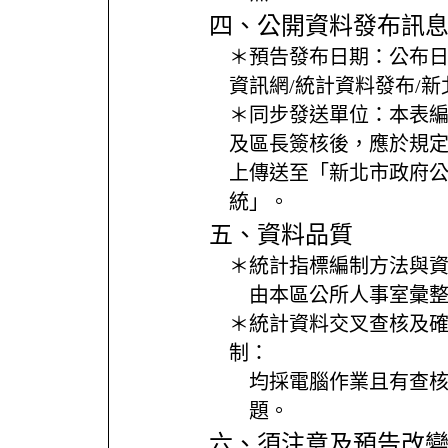
四、公開資料發布訊
＊預告發布日期：
公布
資訊網/統計資料發布/
＊同步發送單位：
本表
及區長簽核後，應於規
上傳送至「新北市政府
統」。
五、資料品質
＊統計指標編制方法與
由本區公所人事室彙
＊統計資料交叉查核及
制：
均採電腦作業且有查
題。
六、須注意及預告改