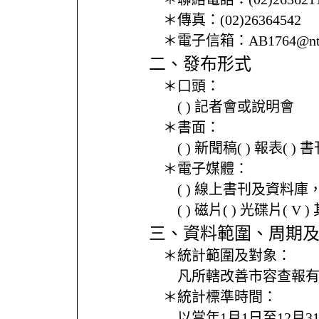
＊傳真：
(02)26364542
＊電子信箱：
AB1764@nt
二、發布形式
＊口頭：
( ) 記者會或說明會
＊書面：
( ) 新聞稿( ) 報表( 
＊電子媒體：
( ) 線上書刊及資料庫
( ) 磁片( ) 光碟片( V 
三、資料範圍、周期
＊統計範圍及對象：
凡所轄改善市容查報
＊統計標準時間：
以當年1月1日至12月