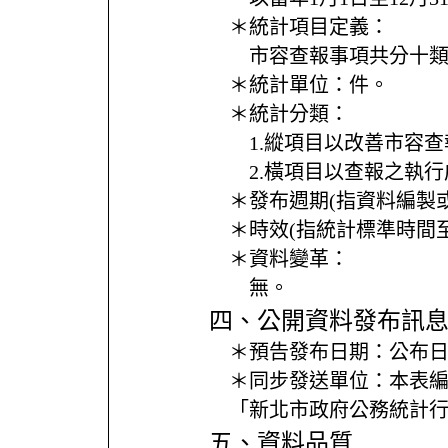
＊統計項目定義：
市容查報事項共分十
＊統計單位：
件。
＊統計分類：
1.縱項目以改善市容
2.橫項目以查報之執
＊發布週期(指資料編製
＊時效(指統計標準時間
＊資料變革：
無。
四、公開資料發布訊
＊預告發布日期：
公布日
＊同步發送單位：
本表
「新北市政府公務統計
五、資料品質