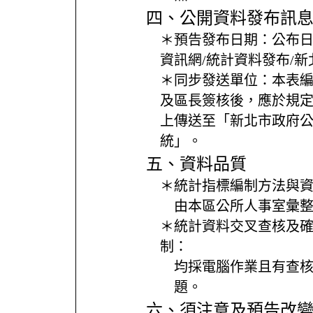
四、公開資料發布訊
＊預告發布日期：
公布
資訊網/統計資料發布/
＊同步發送單位：
本表
及區長簽核後，應於規
上傳送至「新北市政府
統」。
五、資料品質
＊統計指標編制方法與
由本區公所人事室彙
＊統計資料交叉查核及
制：
均採電腦作業且有查
題。
六、須注意及預告改