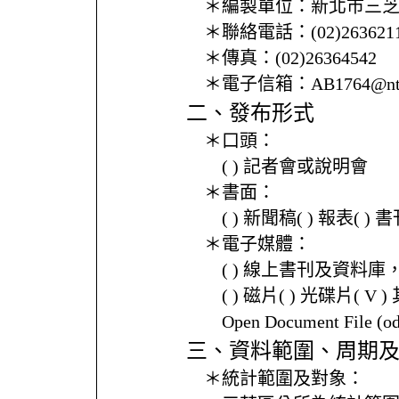
＊編製單位：
新北市三
＊聯絡電話：
(02)26362
＊傳真：
(02)26364542
＊電子信箱：
AB1764@nt
二、發布形式
＊口頭：
( ) 記者會或說明會
＊書面：
( ) 新聞稿( ) 報表( 
＊電子媒體：
( ) 線上書刊及資料庫
( ) 磁片( ) 光碟片( V 
Open Document File 
三、資料範圍、周期
＊統計範圍及對象：