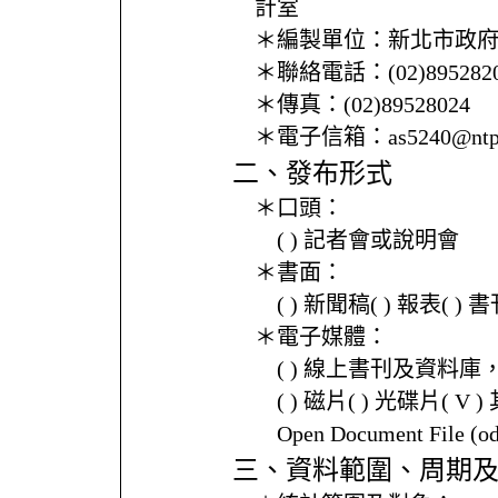
計室
＊編製單位：
新北市政
＊聯絡電話：
(02)895282
＊傳真：
(02)89528024
＊電子信箱：
as5240@ntp
二、發布形式
＊口頭：
( ) 記者會或說明會
＊書面：
( ) 新聞稿( ) 報表( 
＊電子媒體：
( ) 線上書刊及資料庫
( ) 磁片( ) 光碟片( V 
Open Document File 
三、資料範圍、周期