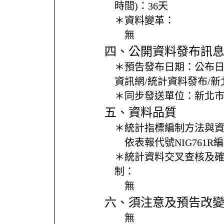
時間)：
36天
＊資料變革：
無
四、公開資料發布訊
＊預告發布日期：
公布
資訊網/統計資料發布/
＊同步發送單位：
新北
五、資料品質
＊統計指標編制方法與
依表報代號NIG761R
＊統計資料交叉查核及
制：
無
六、須注意及預告改
無