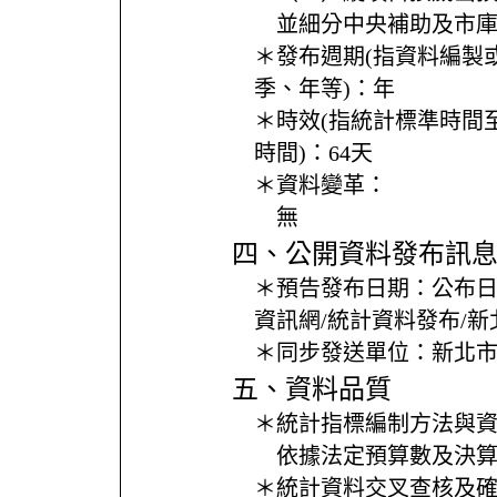
並細分中央補助及市
＊發布週期(指資料編製
季、年等)：
年
＊時效(指統計標準時間
時間)：
64天
＊資料變革：
無
四、公開資料發布訊
＊預告發布日期：
公布
資訊網/統計資料發布/
＊同步發送單位：
新北
五、資料品質
＊統計指標編制方法與
依據法定預算數及決
＊統計資料交叉查核及