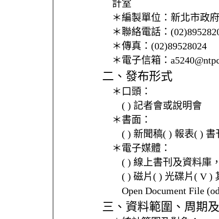
計室
＊編製單位：
新北市政
＊聯絡電話：
(02)895282
＊傳真：
(02)89528024
＊電子信箱：
a5240@ntpc
二、發布形式
＊口頭：
( ) 記者會或說明會
＊書面：
( ) 新聞稿( ) 報表( 
＊電子媒體：
( ) 線上書刊及資料庫
( ) 磁片( ) 光碟片( V 
Open Document File 
三、資料範圍、周期