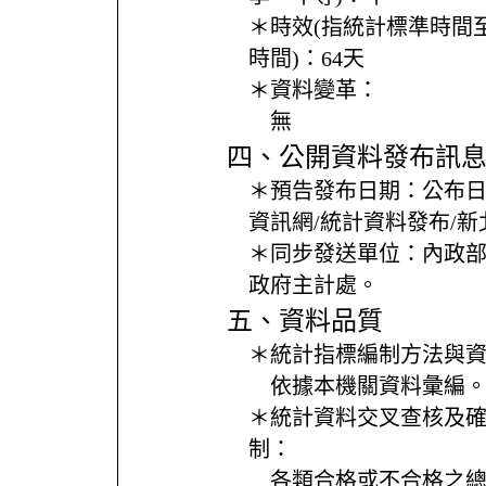
＊時效(指統計標準時間
時間)：
64天
＊資料變革：
無
四、公開資料發布訊
＊預告發布日期：
公布
資訊網/統計資料發布/
＊同步發送單位：
內政
政府主計處。
五、資料品質
＊統計指標編制方法與
依據本機關資料彙編
＊統計資料交叉查核及
制：
各類合格或不合格之