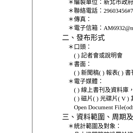
＊編製單位：
新北市政
＊聯絡電話：
29603456#
＊傳真：
＊電子信箱：
AM6932@nt
二、發布形式
＊口頭：
( ) 記者會或說明會
＊書面：
( ) 新聞稿( ) 報表( 
＊電子媒體：
( ) 線上書刊及資料庫
( ) 磁片( ) 光碟片( V 
Open Document File(
三、資料範圍、周期
＊統計範圍及對象：