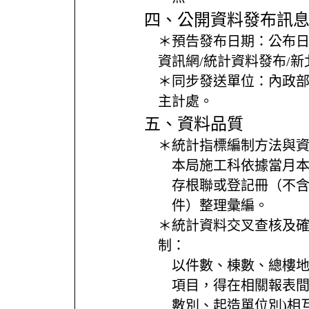
四、公開資料發布訊
＊預告發布日期：
公布
資訊網/統計資料發布/
＊同步發送單位：
內政
主計處。
五、資料品質
＊統計指標編制方法與
本局施工科依據當月
存根聯或登記冊（不
件）整理彙編。
＊統計資料交叉查核及
制：
以件數、棟數、總樓
項目，得在相關報表間
數別、起造單位別)相