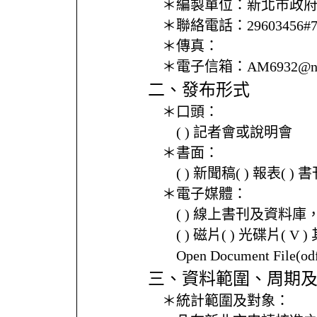
＊編製單位：
新北市政
＊聯絡電話：
29603456#
＊傳真：
＊電子信箱：
AM6932@nt
二、發布形式
＊口頭：
( ) 記者會或說明會
＊書面：
( ) 新聞稿( ) 報表( 
＊電子媒體：
( ) 線上書刊及資料庫
( ) 磁片( ) 光碟片( V 
Open Document File(
三、資料範圍、周期
＊統計範圍及對象：