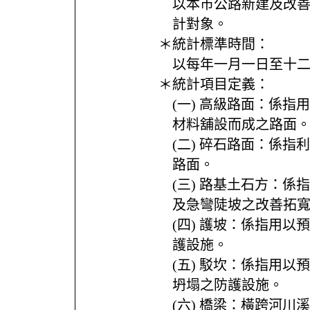
以本市公路新建及改
計對象。
＊統計標準時間：
以每年一月一日至十
＊統計項目定義：
(一) 高級路面：係指
材料舖設而成之路面
(二) 碎石路面：係指
路面。
(三) 路基土石方：係
及急彎陡坡之改善拓
(四) 護坡：係指用以
護設施。
(五) 駁坎：係指用以
坍塌之防護設施。
(六) 橋梁：橫跨河川