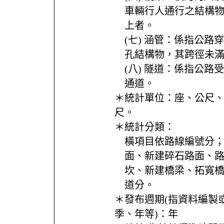
車輛行人通行之結構
上者。
(七) 涵管：係指公路
孔結構物，其跨徑未
(八) 隧道：係指公路
通道。
＊統計單位：
座、公尺
尺。
＊統計分類：
橫項目依路線編號分
面、新建碎石路面、
坎、新建橋梁、拓寬
道分。
＊發布週期(指資料編製
季、年等)：
年