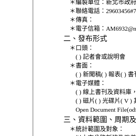
＊編製單位：
新北市政
＊聯絡電話：
29603456#
＊傳真：
＊電子信箱：
AM6932@nt
二、發布形式
＊口頭：
( ) 記者會或說明會
＊書面：
( ) 新聞稿( ) 報表( 
＊電子媒體：
( ) 線上書刊及資料庫
( ) 磁片( ) 光碟片( V 
Open Document File(
三、資料範圍、周期
＊統計範圍及對象：