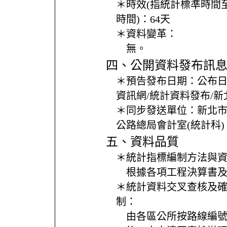
＊時效(指統計標準時間
時間)：
64天
＊資料變革：
無。
四、公開資料發布訊
＊預告發布日期：
公布
資訊網/統計資料發布/
＊同步發送單位：
新北
公路總局會計室(統計科)
五、資料品質
＊統計指標編制方法與
根據各項工程決算書
＊統計資料交叉查核及
制：
由各區公所按路線編