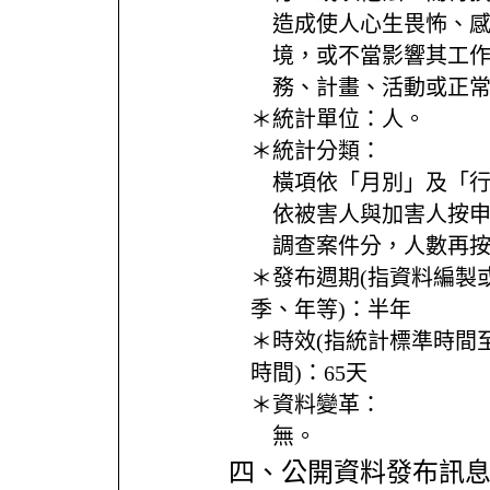
造成使人心生畏怖、
境，或不當影響其工
務、計畫、活動或正
＊統計單位：
人。
＊統計分類：
橫項依「月別」及「
依被害人與加害人按
調查案件分，人數再
＊發布週期(指資料編製
季、年等)：
半年
＊時效(指統計標準時間
時間)：
65天
＊資料變革：
無。
四、公開資料發布訊