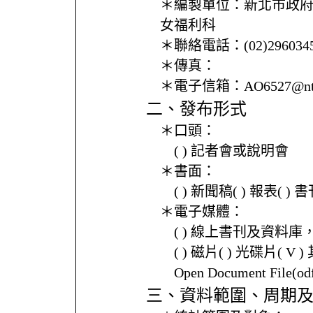
＊編製單位：
新北市政
女福利科
＊聯絡電話：
(02)296034
＊傳真：
＊電子信箱：
AO6527@nt
二、發布形式
＊口頭：
( ) 記者會或說明會
＊書面：
( ) 新聞稿( ) 報表( 
＊電子媒體：
( ) 線上書刊及資料庫
( ) 磁片( ) 光碟片( V 
Open Document File(
三、資料範圍、周期