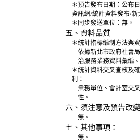
＊預告發布日期：
公布
資訊網/統計資料發布/
＊同步發送單位：
無。
五、資料品質
＊統計指標編制方法與
依據新北市政府社會
治服務業務資料彙編
＊統計資料交叉查核及
制：
業務單位、會計室交
性。
六、須注意及預告改
無。
七、其他事項：
無。