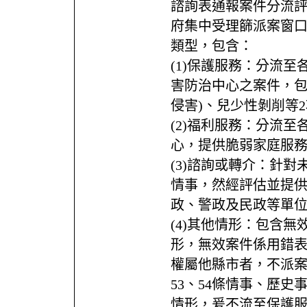
諮詢表通報案件分流
府集中受理篩派案窗
類型，包含：
(1)保護服務：分流
害防治中心之案件，包
侵害)、兒少性剝削等
(2)福利服務：分流
心，提供脆弱家庭服
(3)諮詢或轉介：針對
情事，然經評估並提
政、警政及民政等單
(4)其他情形：包含
形，無效案件係用錯
權屬他縣市者，不派
53、54條情事、歷
情形，爰不流至保護