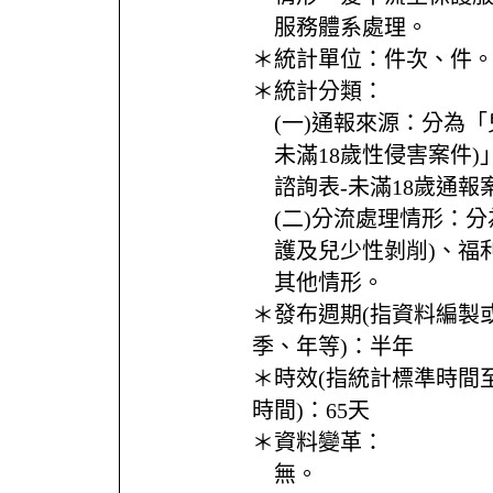
服務體系處理。
＊統計單位：
件次、件
＊統計分類：
(一)通報來源：分為
未滿18歲性侵害案件
諮詢表-未滿18歲通報
(二)分流處理情形：
護及兒少性剝削)、福
其他情形。
＊發布週期(指資料編製
季、年等)：
半年
＊時效(指統計標準時間
時間)：
65天
＊資料變革：
無。