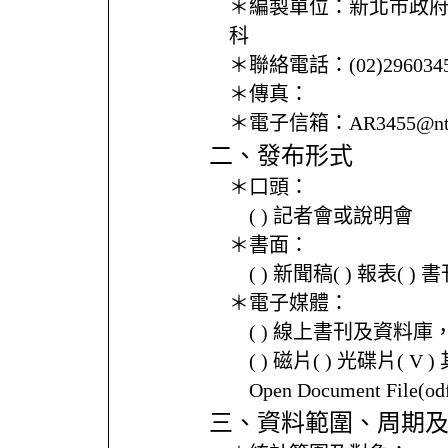
＊編製單位：
新北市政
科
＊聯絡電話：
(02)296034
＊傳真：
＊電子信箱：
AR3455@nt
二、發布形式
＊口頭：
( ) 記者會或說明會
＊書面：
( ) 新聞稿( ) 報表( 
＊電子媒體：
( ) 線上書刊及資料庫
( ) 磁片( ) 光碟片( V 
Open Document File(
三、資料範圍、周期