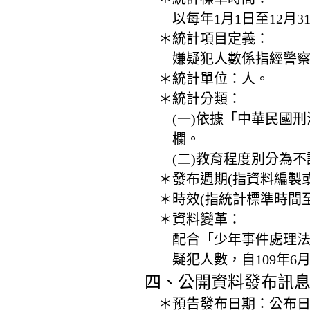
以每年1月1日至12月
＊統計項目定義：
嫌疑犯人數係指經警察
＊統計單位：
人。
＊統計分類：
(一)依據「中華民國
欄。
(二)教育程度別分為
＊發布週期(指資料編製
＊時效(指統計標準時間
＊資料變革：
配合「少年事件處理法
疑犯人數，自109年6
四、公開資料發布訊
＊預告發布日期：
公布日