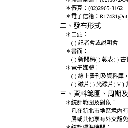
＊傳真：
(02)2965-8162
＊電子信箱：
R17431@ntp
二、發布形式
＊口頭：
( ) 記者會或說明會
＊書面：
( ) 新聞稿( ) 報表( 
＊電子媒體：
( ) 線上書刊及資料庫
( ) 磁片( ) 光碟片( V 
三、資料範圍、周期
＊統計範圍及對象：
凡在新北市地區境內
屬或其他享有外交豁
＊統計標準時間：