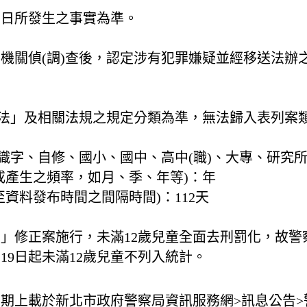
31日所發生之事實為準。
機關偵(調)查後，認定涉有犯罪嫌疑並經移送法辦
刑法」及相關法規之規定分類為準，無法歸入表列案
不識字、自修、國小、國中、高中(職)、大專、研究所
或產生之頻率，如月、季、年等)：
年
至資料發布時間之間隔時間)：
112天
」修正案施行，未滿12歲兒童全面去刑罰化，故警察
月19日起未滿12歲兒童不列入統計。
息
期上載於新北市政府警察局資訊服務網>訊息公告>