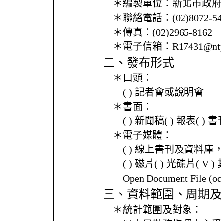
＊編製單位：
新北市政
＊聯絡電話：
(02)8072-
＊傳真：
(02)2965-8162
＊電子信箱：
R17431@ntp
二、發布形式
＊口頭：
( ) 記者會或說明會
＊書面：
( ) 新聞稿( ) 報表( 
＊電子媒體：
( ) 線上書刊及資料庫
( ) 磁片( ) 光碟片( V 
Open Document File 
三、資料範圍、周期
＊統計範圍及對象：