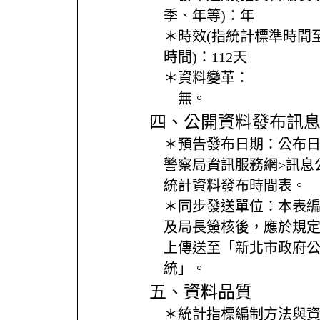
季、年等)：
年
＊時效(指統計標準時間
時間)：
112天
＊資料變革：
無。
四、公開資料發布訊
＊預告發布日期：
公布
警察局資訊服務網>訊息
統計資料發布時間表。
＊同步發送單位：
本表
及局長簽核後，應於規
上傳送至「新北市政府
統」。
五、資料品質
＊統計指標編制方法與