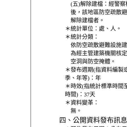
(五)解除建檔：經警
後，該地區防空疏散
解除建檔者。
＊統計單位：
處、人。
＊統計分類：
依防空疏散避難設施
為經主管建築機關核
空洞與防空掩體。
＊發布週期(指資料編製
季、年等)：
年
＊時效(指統計標準時間
時間)：
37天
＊資料變革：
無。
四、公開資料發布訊