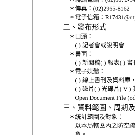
＊傳真：
(02)2965-8162
＊電子信箱：
R17431@ntp
二、發布形式
＊口頭：
( ) 記者會或說明會
＊書面：
( ) 新聞稿( ) 報表( 
＊電子媒體：
( ) 線上書刊及資料庫
( ) 磁片( ) 光碟片( V 
Open Document File 
三、資料範圍、周期
＊統計範圍及對象：
以本局轄區內之防空
象。