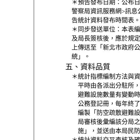
＊預告發布日期：
公布
警察局資訊服務網>訊息
告統計資料發布時間表
＊同步發送單位：
本表
及局長簽核後，應於規
上傳送至「新北市政府
統」。
五、資料品質
＊統計指標編制方法與
平時由各派出分駐所
避難設施數量有變動
公務登記冊，每年終
編製「防空疏散避難
局審核後彙編該分局
施」，並送由本局民