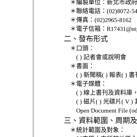
＊編製單位：
新北市政
＊聯絡電話：
(02)8072-
＊傳真：
(02)2965-8162
＊電子信箱：
R17431@ntp
二、發布形式
＊口頭：
( ) 記者會或說明會
＊書面：
( ) 新聞稿( ) 報表( 
＊電子媒體：
( ) 線上書刊及資料庫
( ) 磁片( ) 光碟片( V 
Open Document File 
三、資料範圍、周期
＊統計範圍及對象：