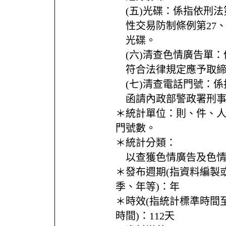
(五)光碟：係指依刑法
性交易防制條例第27、
光碟。
(六)清查色情廣告單
符合法律規定應予取
(七)清查電話門號：
函請內政部警政署刑
＊統計單位：
則、件、
門號數。
＊統計分類：
以查獲色情廣告及色
＊發布週期(指資料編製
季、年等)：
年
＊時效(指統計標準時間
時間)：
112天