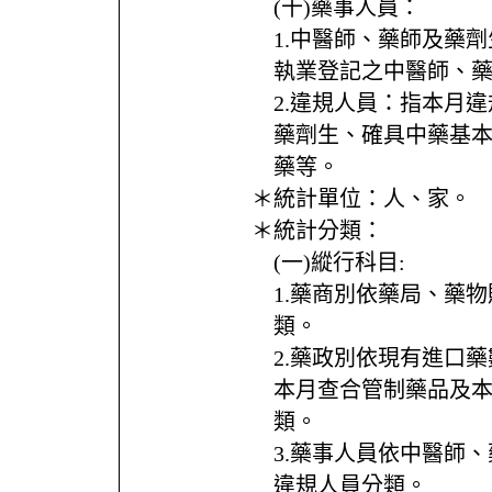
(十)藥事人員：
1.中醫師、藥師及藥
執業登記之中醫師、
2.違規人員：指本月
藥劑生、確具中藥基
藥等。
＊統計單位：
人、家。
＊統計分類：
(一)縱行科目:
1.藥商別依藥局、藥
類。
2.藥政別依現有進口
本月查合管制藥品及
類。
3.藥事人員依中醫師
違規人員分類。