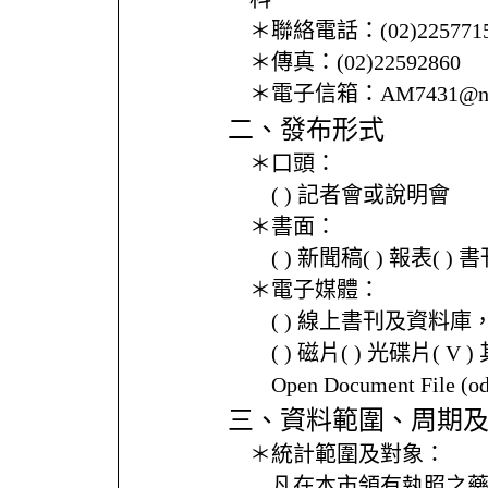
＊聯絡電話：
(02)225771
＊傳真：
(02)22592860
＊電子信箱：
AM7431@nt
二、發布形式
＊口頭：
( ) 記者會或說明會
＊書面：
( ) 新聞稿( ) 報表( 
＊電子媒體：
( ) 線上書刊及資料庫
( ) 磁片( ) 光碟片( V 
Open Document File 
三、資料範圍、周期
＊統計範圍及對象：
凡在本市領有執照之