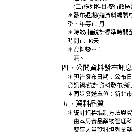
(二)橫列科目按行政
＊發布週期(指資料編製
季、年等)：
月
＊時效(指統計標準時間
時間)：
36天
＊資料變革：
無。
四、公開資料發布訊
＊預告發布日期：
公布
資訊網/統計資料發布/
＊同步發送單位：
新北
五、資料品質
＊統計指標編制方法與
由本局食品藥物管理
藥事人員資料填列彙