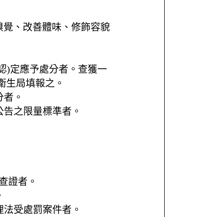
嗅覺、改善體味、修飾容貌
認)定應予處分者。查獲一
衛生局填報之。
分者。
公告之限量標準者。
資查證者。
。
理法受處罰案件者。