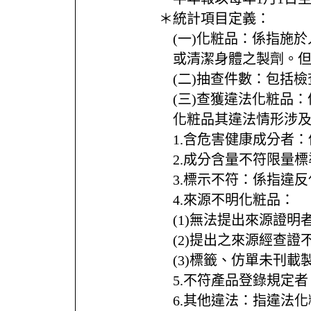
＊統計項目定義：
(一)化粧品：係指施
或清潔身體之製劑。
(二)抽查件數：包括
(三)查獲違法化粧品
化粧品其違法情形涉
1.含危害健康成分者
2.成分含量不符限量
3.標示不符：係指違
4.來源不明化粧品：
(1)無法提出來源證明
(2)提出之來源經查證
(3)標籤、仿單未刊
5.不符產品登錄規定
6.其他違法：指違法