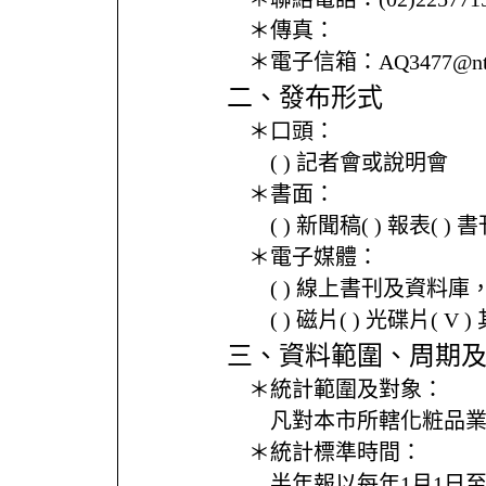
＊傳真：
＊電子信箱：
AQ3477@nt
二、發布形式
＊口頭：
( ) 記者會或說明會
＊書面：
( ) 新聞稿( ) 報表( 
＊電子媒體：
( ) 線上書刊及資料庫
( ) 磁片( ) 光碟片( V 
三、資料範圍、周期
＊統計範圍及對象：
凡對本市所轄化粧品
＊統計標準時間：
半年報以每年1月1日