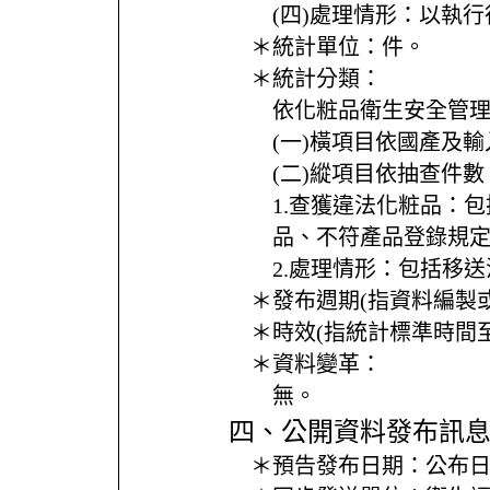
(四)處理情形：以執
＊統計單位：
件。
＊統計分類：
依化粧品衛生安全管
(一)橫項目依國產及
(二)縱項目依抽查件
1.查獲違法化粧品：
品、不符產品登錄規
2.處理情形：包括移
＊發布週期(指資料編製
＊時效(指統計標準時間
＊資料變革：
無。
四、公開資料發布訊
＊預告發布日期：
公布日