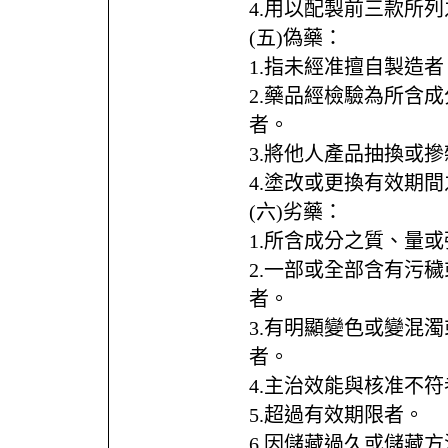
4.用以配製前三款所
(五)偽藥：
1.指未經准擅自製造者
2.藥品經檢驗為所含
者。
3.將他人產品抽換或
4.塗改或更換有效期
(六)劣藥：
1.所含成分之質、量
2.一部或全部含有污
者。
3.有明顯變色或變混
者。
4.主治效能與核准不符
5.超過有效期限者。
6.因儲藏過久或儲藏