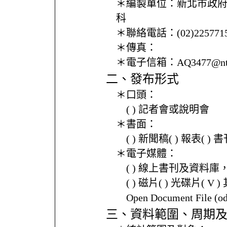
＊編製單位：
新北市政
科
＊聯絡電話：
(02)225771
＊傳真：
＊電子信箱：
AQ3477@nt
二、發布形式
＊口頭：
( ) 記者會或說明會
＊書面：
( ) 新聞稿( ) 報表( 
＊電子媒體：
( ) 線上書刊及資料庫
( ) 磁片( ) 光碟片( V 
Open Document File 
三、資料範圍、周期