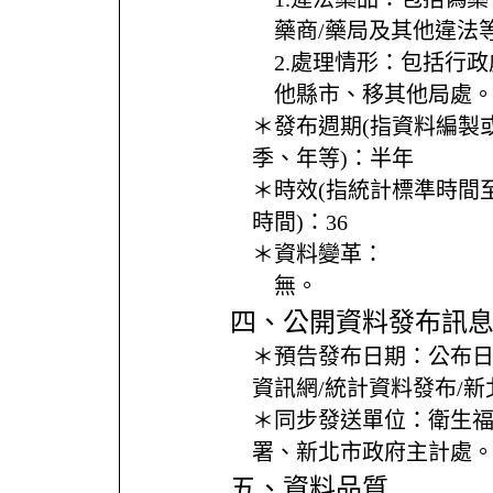
藥商/藥局及其他違法
2.處理情形：包括行
他縣市、移其他局處
＊發布週期(指資料編製
季、年等)：
半年
＊時效(指統計標準時間
時間)：
36
＊資料變革：
無。
四、公開資料發布訊
＊預告發布日期：
公布
資訊網/統計資料發布/
＊同步發送單位：
衛生
署、新北市政府主計處
五、資料品質