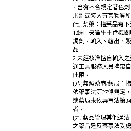
7.含有不合規定著色
形劑或裝入有害物質
(七)禁藥：指藥品有
1.經中央衛生主管機
調劑、輸入、輸出、
品。
2.未經核准擅自輸入
通工具服務人員攜帶
此限。
(八)無照藥商/藥局
依藥事法第27條規定
或藥局未依藥事法第3
者。
(九)藥品管理其他違
之藥品違反藥事法受