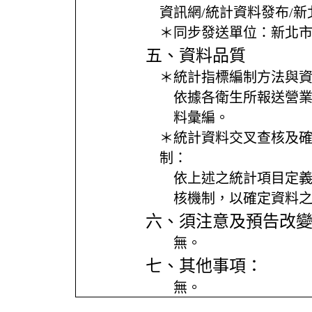
資訊網/統計資料發布/
＊同步發送單位：
新北
五、資料品質
＊統計指標編制方法與
依據各衛生所報送營
料彙編。
＊統計資料交叉查核及
制：
依上述之統計項目定
核機制，以確定資料
六、須注意及預告改
無。
七、其他事項：
無。