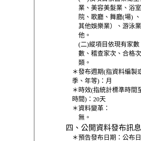
業、美容美髮業、浴
院、歌廳、舞廳(場) 
其他娛樂業）、游泳
他。
(二)縱項目依現有家
數、稽查家次、合格
類。
＊發布週期(指資料編製
季、年等)：
月
＊時效(指統計標準時間
時間)：
20天
＊資料變革：
無。
四、公開資料發布訊
＊預告發布日期：
公布