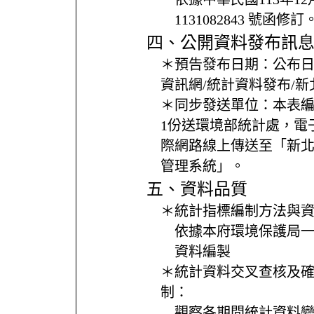
1131082843 號函修訂
四、公開資料發布訊
＊預告發布日期：
公布
資訊網/統計資料發布/
＊同步發送單位：
本表編
1份送環境部統計處，電
際網路線上傳送至「新
管理系統」。
五、資料品質
＊統計指標編制方法與
依據本府環境保護局
資料編製
＊統計資料交叉查核及
制：
觀察各期間統計資料