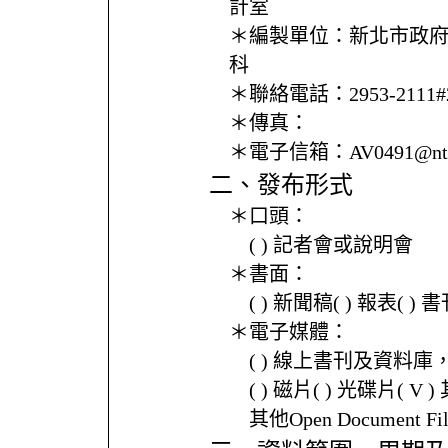
計室
＊編製單位：
新北市政
科
＊聯絡電話：
2953-2111#
＊傳真：
＊電子信箱：
AV0491@ntp
二、發布形式
＊口頭：
( ) 記者會或說明會
＊書面：
( ) 新聞稿( ) 報表( 
＊電子媒體：
( ) 線上書刊及資料庫
( ) 磁片( ) 光碟片( V 
其他Open Document Fi