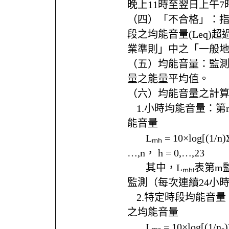
晚上11時至翌日上午7
（四）「不合格」：
段之均能音量(Leq)
業準則」中之「一般
（五）均能音量：監
量之能量平均值。
（六）均能音量之計
ㅤ1.小時均能音量：第
能音量
ㅤㅤLₘₕ = 10×log[(1/n)Σⁿ
…,n， h = 0,…,23
ㅤㅤ其中，Lₘₕᵢ表第
監測（每次連續24小
ㅤ2.特定時段均能音量
之均能音量
ㅤㅤLₘₛ = 10×log[(1/nₛ)Σ