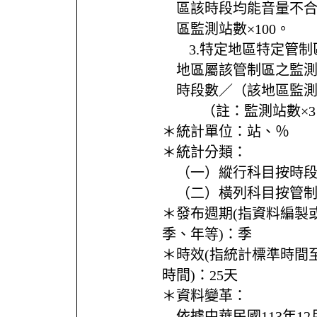
區該時段均能音量不
區監測站數×100。
ㅤ3.特定地區特定管制區
地區屬該管制區之監
時段數／（該地區監測站
ㅤㅤ（註：監測站數×3
＊統計單位：
站、％
＊統計分類：
（一）縱行科目按時
（二）橫列科目按管
＊發布週期(指資料編製
季、年等)：
季
＊時效(指統計標準時間
時間)：
25天
＊資料變革：
依據中華民國113年1