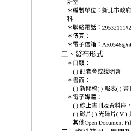
計室
＊編製單位：
新北市政
科
＊聯絡電話：
29532111#
＊傳真：
＊電子信箱：
AR0548@nt
二、發布形式
＊口頭：
( ) 記者會或說明會
＊書面：
( ) 新聞稿( ) 報表( 
＊電子媒體：
( ) 線上書刊及資料庫
( ) 磁片( ) 光碟片( V 
其他Open Document Fi