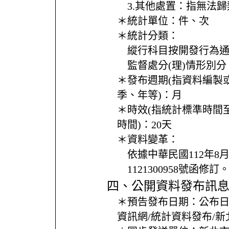
3.其他處置：指無法
＊統計單位：
件、次
＊統計分類：
縱行科目按開發行為
監督處分(理)情形別分
＊發布週期(指資料編製
季、年等)：
月
＊時效(指統計標準時間
時間)：
20天
＊資料變革：
依據中華民國112年8
1121300958號函修訂
四、公開資料發布訊
＊預告發布日期：
公布
資訊網/統計資料發布/