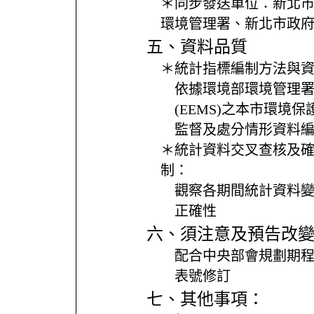
＊同步發送單位：
新北
環境管理署、新北市政
五、資料品質
＊統計指標編制方法與
依據環境部環境管理
(EEMS)之本市環境
監督及處分情形資料
＊統計資料交叉查核及
制：
觀察各期間統計資料
正確性
六、須注意及預告改
配合中央部會規劃期
表號修訂
七、其他事項：