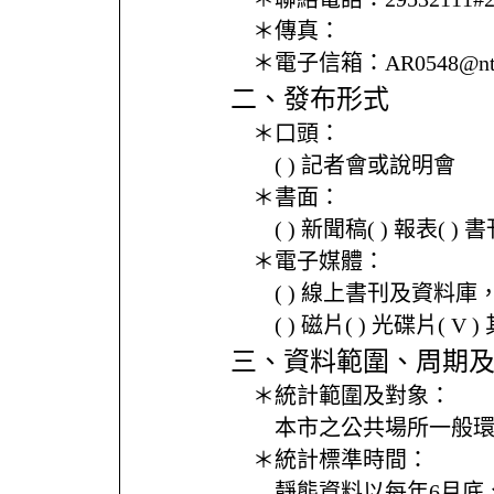
＊傳真：
＊電子信箱：
AR0548@nt
二、發布形式
＊口頭：
( ) 記者會或說明會
＊書面：
( ) 新聞稿( ) 報表( 
＊電子媒體：
( ) 線上書刊及資料庫
( ) 磁片( ) 光碟片( V 
三、資料範圍、周期
＊統計範圍及對象：
本市之公共場所一般
＊統計標準時間：
靜態資料以每年6月底