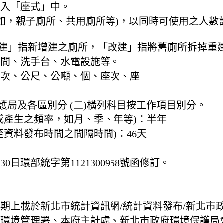
列入「座式」中。
(例如，親子廁所、共用廁所等)，以同時可使用之人數
新建」指新增建之廁所，「改建」指將舊廁所拆掉重
隔間、洗手台、水電設施等。
、次、公尺、公噸、個、座次、座
護局及各區別分 (二)橫列科目按工作項目別分。
或產生之頻率，如月、季、年等)：
半年
至資料發布時間之間隔時間)：
46天
30日環部統字第1121300958號函修訂。
息
期上載於新北市統計資訊網/統計資料發布/新北市
部環境管理署、本府主計處、新北市政府環境保護局