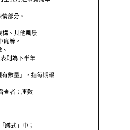
陳情部分。
機構、其他風景
車廂等。
數。
報表則為下半年
現有數量」，指每期報
督查者；座數
入「蹲式」中；