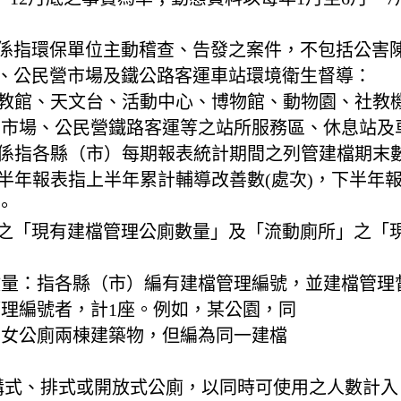
件係指環保單位主動稽查、告發之案件，不包括公害
區、公民營市場及鐵公路客運車站環境衛生督導：
社教館、天文台、活動中心、博物館、動物園、社教
營市場、公民營鐵路客運等之站所服務區、休息站及
：係指各縣（市）每期報表統計期間之列管建檔期末
上半年報表指上半年累計輔導改善數(處次)，下半年
。
」之「現有建檔管理公廁數量」及「流動廁所」之「
。
廁數量：指各縣（市）編有建檔管理編號，並建檔管理
理編號者，計1座。例如，某公園，同
、女公廁兩棟建築物，但編為同一建檔
之溝式、排式或開放式公廁，以同時可使用之人數計