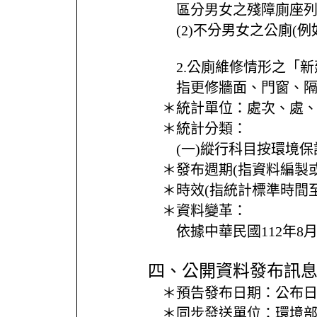
區分男女之殘障廁座
(2)不分男女之公廁
2.公廁維修情形之「
指更修牆面、門窗、
＊統計單位：
處次、處
＊統計分類：
(一)縱行科目按環境保
＊發布週期(指資料編製
＊時效(指統計標準時間
＊資料變革：
依據中華民國112年8月
四、公開資料發布訊
＊預告發布日期：
公布日
＊同步發送單位：
環境