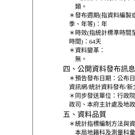
類。
＊發布週期(指資料編製
季、年等)：
年
＊時效(指統計標準時間
時間)：
64天
＊資料變革：
無。
四、公開資料發布訊
＊預告發布日期：
公布
資訊網/統計資料發布/
＊同步發送單位：
行政
政司、本府主計處及地
五、資料品質
＊統計指標編制方法與
本局地籍科及測量科彙