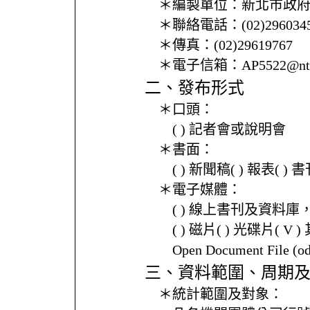
＊編製單位：
新北市政
＊聯絡電話：
(02)296034
＊傳真：
(02)29619767
＊電子信箱：
AP5522@ntp
二、發布形式
＊口頭：
( ) 記者會或說明會
＊書面：
( ) 新聞稿( ) 報表( 
＊電子媒體：
( ) 線上書刊及資料庫
( ) 磁片( ) 光碟片( V 
Open Document File 
三、資料範圍、周期
＊統計範圍及對象：