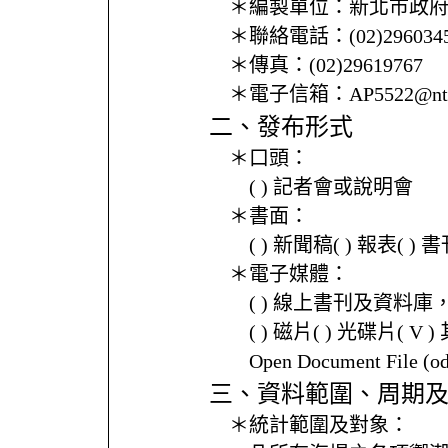
＊編製單位：
新北市政
＊聯絡電話：
(02)296034
＊傳真：
(02)29619767
＊電子信箱：
AP5522@ntp
二、發布形式
＊口頭：
( ) 記者會或說明會
＊書面：
( ) 新聞稿( ) 報表( 
＊電子媒體：
( ) 線上書刊及資料庫
( ) 磁片( ) 光碟片( V 
Open Document File 
三、資料範圍、周期
＊統計範圍及對象：