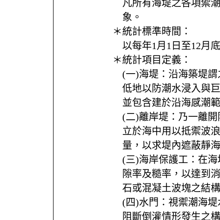
凡所有海堤之各項禦
象。
＊統計標準時間：
以每年1月1日至12月
＊統計項目定義：
(一)海堤：沿海築堤
低地以防潮水浸入與
並包含建於沿海感潮
(二)離岸堤：乃一離
立於海中用以抵禦波
量，以求堤內遮蔽靜
(三)海岸保護工：在
隙率及糙率，以達到
石或混凝土波塊之結
(四)水門：視禦潮海
阻斷倒灌情形發生之