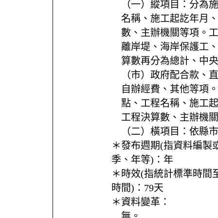
（一）縱項目：分為施
名稱、施工起訖年月
數、主辦機關等項。
離岸堤、海岸保護工
算數再分為總計、中
（市）政府配合款、
自辦經費、其他等項
點、工程名稱、施工
工程決算數、主辦機
（二）橫項目：依縣
＊發布週期(指資料編製
季、年等)：
年
＊時效(指統計標準時間
時間)：
79天
＊資料變革：
無。