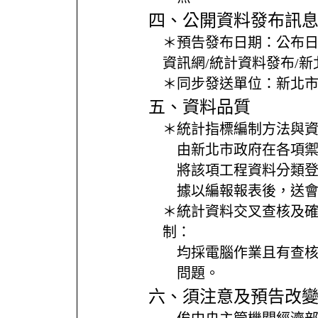
四、公開資料發布訊
＊預告發布日期：
公布
資訊網/統計資料發布/
＊同步發送單位：
新北
五、資料品質
＊統計指標編制方法與
由新北市政府在各項
將該項工程資料分類
據以編報報表後，送
＊統計資料交叉查核及
制：
均採電腦作業且有查
問題。
六、須注意及預告改