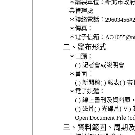
＊編製單位：
新北市政
業管理處
＊聯絡電話：
29603456#
＊傳真：
＊電子信箱：
AO1055@nt
二、發布形式
＊口頭：
( ) 記者會或說明會
＊書面：
( ) 新聞稿( ) 報表( 
＊電子媒體：
( ) 線上書刊及資料庫
( ) 磁片( ) 光碟片( V 
Open Document File 
三、資料範圍、周期