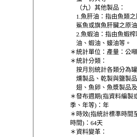
（九）其他製品：
1.魚肝油：指由魚類
鯊魚或旗魚肝臟之原
2.魚蝦油：指由魚蝦
油、蝦油、蠔油等。
＊統計單位：
產量：公
＊統計分類：
按月別統計各類分為
燻製品、乾製與鹽製
翅、魚卵、魚漿製品
＊發布週期(指資料編製
季、年等)：
年
＊時效(指統計標準時間
時間)：
64天
＊資料變革：