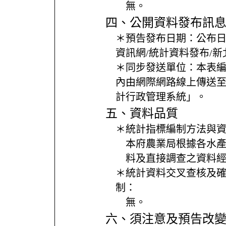
無。
四、公開資料發布訊
＊預告發布日期：
公布
資訊網/統計資料發布/
＊同步發送單位：
本表編
內由網際網路線上傳送
計行政管理系統」。
五、資料品質
＊統計指標編制方法與
本府農業局根據各水
料及直接調查之資料
＊統計資料交叉查核及
制：
無。
六、須注意及預告改