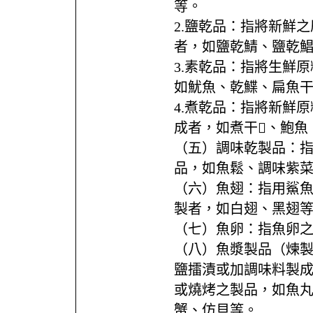
等。
2.鹽乾品：指將新鮮
者，如鹽乾鯖、鹽乾
3.素乾品：指將生鮮
如魷魚、乾鰈、扁魚
4.煮乾品：指將新鮮
成者，如煮干、鮑魚
（五）調味乾製品：
品，如魚鬆、調味紫
（六）魚翅：指用鯊
製者，如白翅、黑翅
（七）魚卵：指魚卵
（八）魚漿製品（煉
鹽擂漬或加調味料製
或燒烤之製品，如魚
蟹、仿貝等。