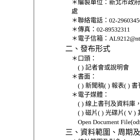
＊編製單位：
新北市政
處
＊聯絡電話：
02-2960345
＊傳真：
02-89532311
＊電子信箱：
AL9212@ntp
二、發布形式
＊口頭：
( ) 記者會或說明會
＊書面：
( ) 新聞稿( ) 報表( 
＊電子媒體：
( ) 線上書刊及資料庫
( ) 磁片( ) 光碟片( V 
Open Document File(
三、資料範圍、周期