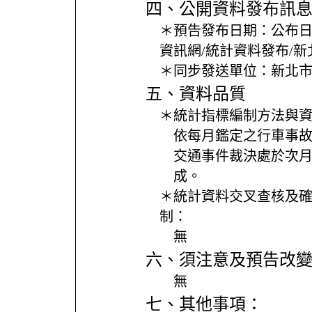
四、公開資料發布訊
＊預告發布日期：
公布
資訊網/統計資料發布/
＊同步發送單位：
新北
五、資料品質
＊統計指標編制方法與
依每月鑑定之行車事
交通事件裁決處於次月
成。
＊統計資料交叉查核及
制：
無
六、須注意及預告改
無
七、其他事項：