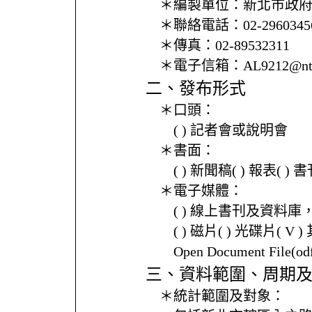
＊編製單位：
新北市政
＊聯絡電話：
02-2960345
＊傳真：
02-89532311
＊電子信箱：
AL9212@ntp
二、發布形式
＊口頭：
( ) 記者會或說明會
＊書面：
( ) 新聞稿( ) 報表( 
＊電子媒體：
( ) 線上書刊及資料庫
( ) 磁片( ) 光碟片( V 
Open Document File(
三、資料範圍、周期
＊統計範圍及對象：