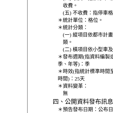
收費。
(五) 不收費：指停車
＊統計單位：
格位。
＊統計分類：
(一) 縱項目依都市計
類。
(二) 橫項目依小型車
＊發布週期(指資料編製
季、年等)：
季
＊時效(指統計標準時間
時間)：
25天
＊資料變革：
無
四、公開資料發布訊
＊預告發布日期：
公布