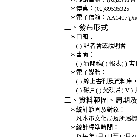
＊傳真：
(02)89535325
＊電子信箱：
AA1407@nt
二、發布形式
＊口頭：
( ) 記者會或說明會
＊書面：
( ) 新聞稿( ) 報表( 
＊電子媒體：
( ) 線上書刊及資料庫
( ) 磁片( ) 光碟片( V 
三、資料範圍、周期
＊統計範圍及對象：
凡本市文化局及所屬
＊統計標準時間：
以每年1月1日至12月