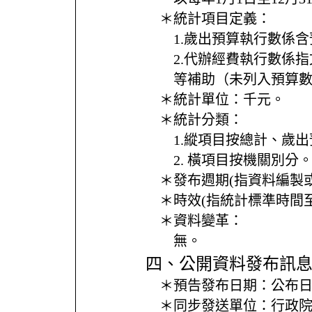
＊統計項目定義：
1.歲出預算執行數係
2.代辦經費執行數係
等補助（未列入預算
＊統計單位：
千元。
＊統計分類：
1.縱項目按總計、歲
2. 橫項目按機關別分
＊發布週期(指資料編製
＊時效(指統計標準時間
＊資料變革：
無。
四、公開資料發布訊
＊預告發布日期：
公布日
＊同步發送單位：
行政