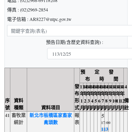
電話 : (02)2968-6911#208
傳真 : (02)2969-2854
電子信箱 : AR8227@ntpc.gov.tw
關
鍵
預告日期(含歷史資料查詢) :
字
查
詢
預 定 發
布 時 間
發
114
114
114
114
114
114
114
114
114
114
114
114
布
年
年
年
年
年
年
年
年
年
年
年
年
序
資料
形
備
1
2
3
4
5
6
7
8
9
10
11
12
號
種類
資料項目
式
註
月
月
月
月
月
月
月
月
月
月
月
月
41
畜牧業
新北市板橋區家畜家
報
5
統計
禽頭數
表
17:00
113