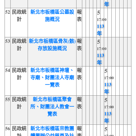
年
52
民政統
新北市板橋區公墓設
報
5
計
施概況
表
17:00
113
年
53
民政統
新北市板橋區骨灰(骸)
報
5
計
存放設施概況
表
17:00
113
年
54
民政統
新北市板橋區神壇、
報
5
計
寺廟、財團法人寺廟
表
17:00
113
一覽表
年
55
民政統
新北市板橋區聚會
報
5
計
所、財團法人教會一
表
17:00
113
覽表
年
56
民政統
新北市板橋區宗教團
報
5
計
體興辦公益慈善及社
表