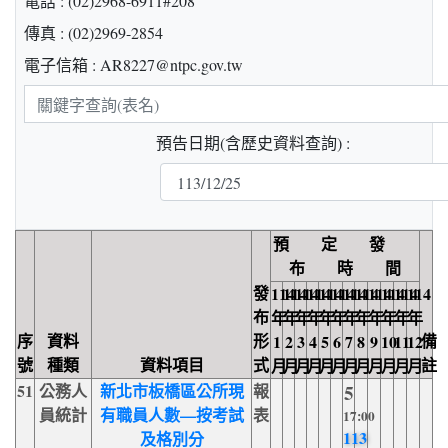
電話 : (02)2968-6911#208
傳真 : (02)2969-2854
電子信箱 : AR8227@ntpc.gov.tw
關
鍵
預告日期(含歷史資料查詢) :
字
查
詢
預 定 發
布 時 間
發
114
114
114
114
114
114
114
114
114
114
114
114
布
年
年
年
年
年
年
年
年
年
年
年
年
序
資料
形
備
1
2
3
4
5
6
7
8
9
10
11
12
號
種類
資料項目
式
註
月
月
月
月
月
月
月
月
月
月
月
月
51
公務人
新北市板橋區公所現
報
5
員統計
有職員人數—按考試
表
17:00
113
及格別分