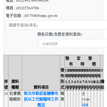
電話 : (02)2992-9891#6208
傳真 : (02)2276-0706
電子信箱 : AV7548@ntpc.gov.tw
關
鍵
預告日期(含歷史資料查詢) :
字
查
詢
預 定 發
布 時 間
發
115
115
115
115
115
115
115
115
115
115
115
115
布
年
年
年
年
年
年
年
年
年
年
年
年
序
資料
形
備
1
2
3
4
5
6
7
8
9
10
11
12
號
種類
資料項目
式
註
月
月
月
月
月
月
月
月
月
月
月
月
11
社會救
新北市新莊區輔導市
報
5
助統計
民以工代賑臨時工作
表
17:00
114
概況