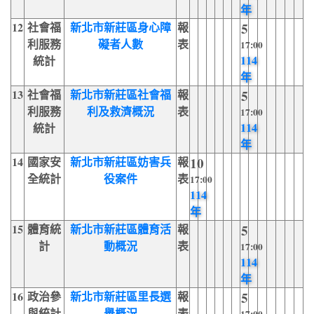
年
12
社會福
新北市新莊區身心障
報
5
利服務
礙者人數
表
17:00
114
統計
年
13
社會福
新北市新莊區社會福
報
5
利服務
利及救濟概況
表
17:00
114
統計
年
14
國家安
新北市新莊區妨害兵
報
10
全統計
役案件
表
17:00
114
年
15
體育統
新北市新莊區體育活
報
5
計
動概況
表
17:00
114
年
16
政治參
新北市新莊區里長選
報
5
與統計
舉概況
表