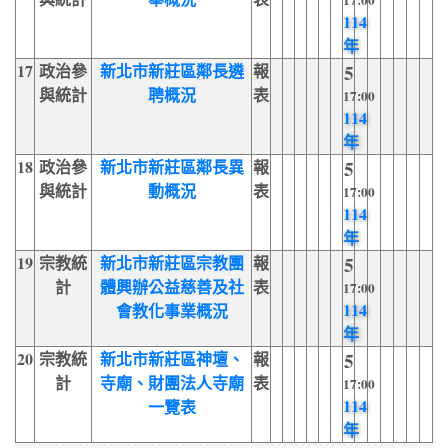
17:00
114
年
17
政治參
新北市新莊區鄰長遴
報
5
與統計
聘概況
表
17:00
114
年
18
政治參
新北市新莊區鄰長異
報
5
與統計
動概況
表
17:00
114
年
19
宗教統
新北市新莊區宗教團
報
5
計
體興辦公益慈善及社
表
17:00
114
會教化事業概況
年
20
宗教統
新北市新莊區神壇、
報
5
計
寺廟、財團法人寺廟
表
17:00
114
一覽表
年