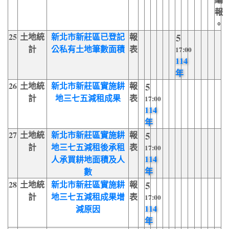
報
。
25
土地統
新北市新莊區已登記
報
5
計
公私有土地筆數面積
表
17:00
114
年
26
土地統
新北市新莊區實施耕
報
5
計
地三七五減租成果
表
17:00
114
年
27
土地統
新北市新莊區實施耕
報
5
計
地三七五減租後承租
表
17:00
114
人承買耕地面積及人
年
數
28
土地統
新北市新莊區實施耕
報
5
計
地三七五減租成果增
表
17:00
114
減原因
年