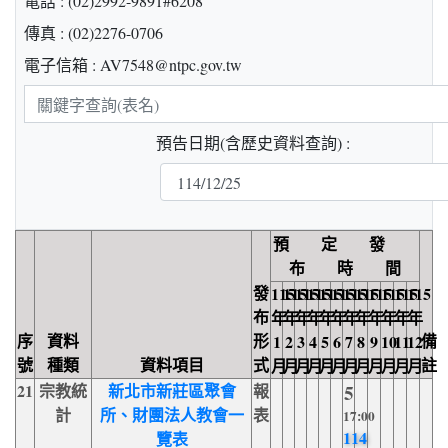
電話 : (02)2992-9891#6208
傳真 : (02)2276-0706
電子信箱 : AV7548@ntpc.gov.tw
關
鍵
預告日期(含歷史資料查詢) :
字
查
詢
預 定 發
布 時 間
發
115
115
115
115
115
115
115
115
115
115
115
115
布
年
年
年
年
年
年
年
年
年
年
年
年
序
資料
形
備
1
2
3
4
5
6
7
8
9
10
11
12
號
種類
資料項目
式
註
月
月
月
月
月
月
月
月
月
月
月
月
21
宗教統
新北市新莊區聚會
報
5
計
所、財團法人教會一
表
17:00
114
覽表