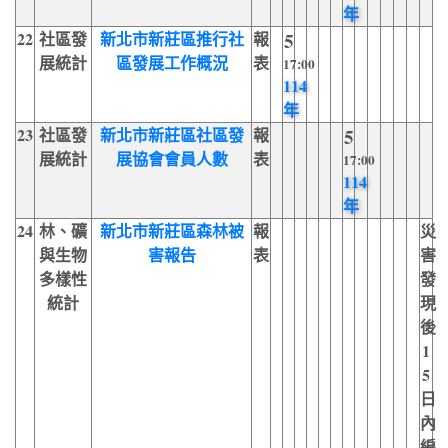
年
22
社區發
新北市新莊區推行社
報
5
展統計
區發展工作概況
表
17:00
114
年
23
社區發
新北市新莊區社區發
報
5
展統計
展協會會員人數
表
17:00
114
年
24
林、礦
新北市新莊區森林被
報
災
與生物
害報告
表
害
多樣性
發
統計
現
後
1
5
日
內
編