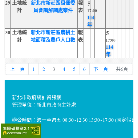
29
土地統
新北市新莊區租佃委
報
5
計
員會調解調處案件
表
17:00
114
年
30
土地統
新北市新莊區農耕土
報
5
計
地面積及農戶人口數
表
17:00
114
年
上一頁
1
2
3
4
5
6
下一頁
共6頁
新北市政府統計資訊網
管理單位：新北市政府主計處
辦公時間：週一至週五 08:30~12:30 13:30~17:30 (國定假