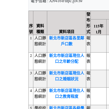
電子信箱 : AJ9416@ntpc.gov.tw
發
布
序
資料
形
115年
號
種類
資料項目
式
1月
1
人口靜
新北市新店區各里鄰
報
態統計
戶口數
表
2
人口靜
新北市新店區現住人
報
態統計
口之年齡分配
表
3
人口靜
新北市新店區現住人
報
態統計
口之婚姻狀況
表
4
人口靜
新北市新店區現住人
報
態統計
口之教育程度
表
5
學校校
新北市新店區各級學
報