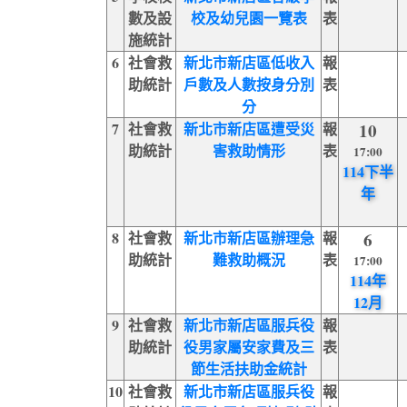
數及設
校及幼兒園一覽表
表
施統計
6
社會救
新北市新店區低收入
報
助統計
戶數及人數按身分別
表
分
7
社會救
新北市新店區遭受災
報
10
助統計
害救助情形
表
17:00
114下半
年
8
社會救
新北市新店區辦理急
報
6
助統計
難救助概況
表
17:00
114年
12月
9
社會救
新北市新店區服兵役
報
助統計
役男家屬安家費及三
表
節生活扶助金統計
10
社會救
新北市新店區服兵役
報