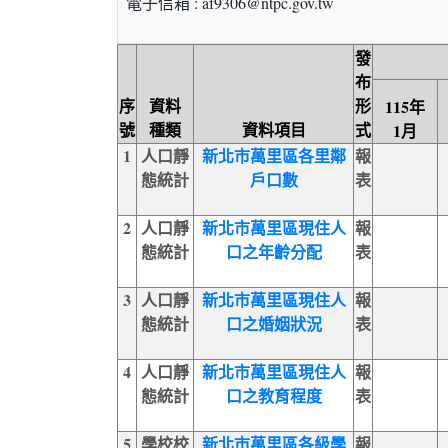
電子信箱 : af9306@ntpc.gov.tw
發
布
序
資料
形
115年
號
種類
資料項目
式
1月
1
人口靜
新北市萬里區各里鄰
報
態統計
戶口數
表
2
人口靜
新北市萬里區現住人
報
態統計
口之年齡分配
表
3
人口靜
新北市萬里區現住人
報
態統計
口之婚姻狀況
表
4
人口靜
新北市萬里區現住人
報
態統計
口之教育程度
表
5
學校校
新北市萬里區各級學
報