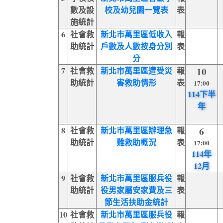
數及設
校及幼兒園一覽表
表
施統計
6
社會救
新北市萬里區低收入
報
助統計
戶數及人數按身分別
表
分
7
社會救
新北市萬里區遭受災
報
10
助統計
害救助情形
表
17:00
114下半
年
8
社會救
新北市萬里區辦理急
報
6
助統計
難救助概況
表
17:00
114年
12月
9
社會救
新北市萬里區服兵役
報
助統計
役男家屬安家費及三
表
節生活扶助金統計
10
社會救
新北市萬里區服兵役
報