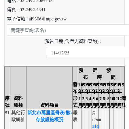
電話 : 02-2492-2064#424
傳真 : 02-2492-4341
電子信箱 : af9306@ntpc.gov.tw
關
鍵
預告日期(含歷史資料查詢) :
字
查
詢
預 定 發
布 時 間
發
115
115
115
115
115
115
115
115
115
115
115
115
布
年
年
年
年
年
年
年
年
年
年
年
年
序
資料
形
備
1
2
3
4
5
6
7
8
9
10
11
12
號
種類
資料項目
式
註
月
月
月
月
月
月
月
月
月
月
月
月
51
其他行
新北市萬里區骨灰(骸)
報
5
政統計
存放設施概況
表
17:00
114