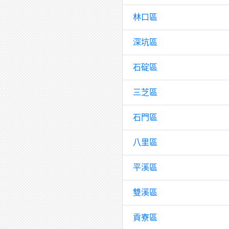
林口區
深坑區
石碇區
三芝區
石門區
八里區
平溪區
雙溪區
貢寮區