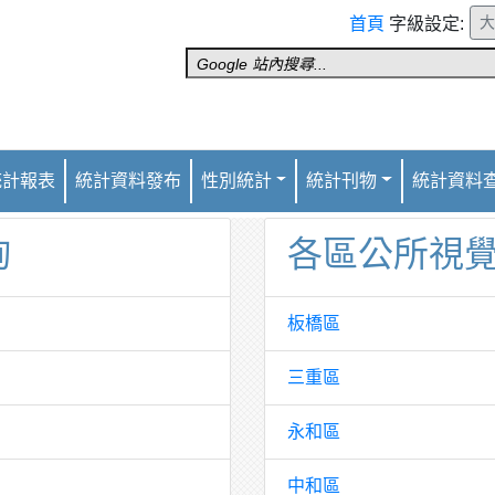
首頁
字級設定:
統計報表
統計資料發布
性別統計
統計刊物
統計資料
詢
各區公所視
板橋區
三重區
永和區
中和區