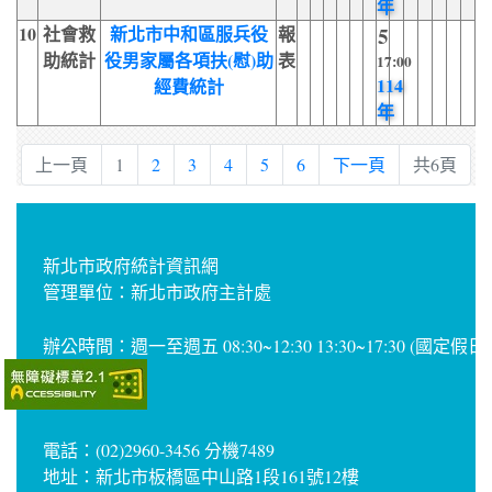
年
10
社會救
新北市中和區服兵役
報
5
助統計
役男家屬各項扶(慰)助
表
17:00
114
經費統計
年
上一頁
1
2
3
4
5
6
下一頁
共6頁
新北市政府統計資訊網
管理單位：新北市政府主計處
辦公時間：週一至週五 08:30~12:30 13:30~17:30 (國定假
電話：(02)2960-3456 分機7489
地址：新北市板橋區中山路1段161號12樓