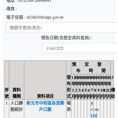
電話 : (02)2248-2688#641
傳真 :
電子信箱 : AU6630@ntpc.gov.tw
關
鍵
預告日期(含歷史資料查詢) :
字
查
詢
預 定 發
布 時 間
發
115
115
115
115
115
115
115
115
115
115
115
115
布
年
年
年
年
年
年
年
年
年
年
年
年
序
資料
形
備
1
2
3
4
5
6
7
8
9
10
11
12
號
種類
資料項目
式
註
月
月
月
月
月
月
月
月
月
月
月
月
1
人口靜
新北市中和區各里鄰
報
5
態統計
戶口數
表
17:00
114