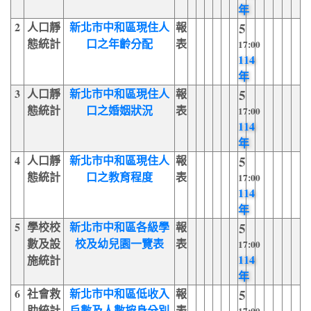
年
2
人口靜
新北市中和區現住人
報
5
態統計
口之年齡分配
表
17:00
114
年
3
人口靜
新北市中和區現住人
報
5
態統計
口之婚姻狀況
表
17:00
114
年
4
人口靜
新北市中和區現住人
報
5
態統計
口之教育程度
表
17:00
114
年
5
學校校
新北市中和區各級學
報
5
數及設
校及幼兒園一覽表
表
17:00
114
施統計
年
6
社會救
新北市中和區低收入
報
5
助統計
戶數及人數按身分別
表