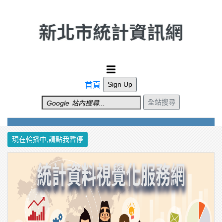
跳到主要內容
Sign Up
首頁
全站搜尋
現在輪播中,請點我暫停